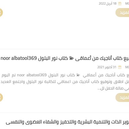
M
18 أبريل 2022
لمزيد
كتاب أناجيك من أعماقي 💫 كتاب نور البتول noor albatool369
M
31 أكتوبر 2021
حفل توقيع كتاب أناجيك من أعماقي 💫 كتاب نور البتول atool369
فل اطلاق وتوقيع كتاب أناجيك من اعماقي للكاتبة نور البتول واجتمع العديد
ي صالة الحفل لل…
لمزيد
ير الذات والتنمية البشرية والتحفيز والشفاء العضوي والنفسي