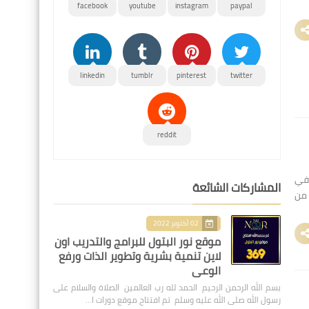
facebook
youtube
instagram
paypal
linkedin
tumblr
pinterest
twitter
reddit
noor alb تم اليوم في
المشاركات الشائعة
 من
02 أكتوبر 2022
موقع نور البتول للبرامج والتدريب اون
لاين تنمية بشرية وتطوير الذات ورفع
الوعي
بسم الله الرحمن الرحيم الحمد لله رب العالمين الصلاة والسلام على
رسول الله صلى الله عليه وسلم تم افتتاح موقع دورات ا…