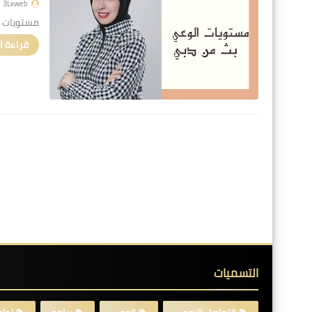
3Lxweb
مستويات 
قراءة ا
التسميات