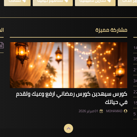
ر الذات
تمارين تطبيقية
مفاهيم حياتية
مقالات
مشاركة مميزة
ال
1
3
2
3
2
كورس سيهدين كورس رمضاني ارفع وعيك وتقدم
في حياتك
1
MOHAMAD
01 فبراير 2026
5