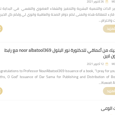
M
26 أكتوبر 2021
ر الذات والتنمية البشرية والتحفيز والشفاء العضوي والنفسي في البداية ت
قارء للمقالة هذه واتمنى لكم دوام الصحة والعافية وانوي لي ولكم كل الخير 
ت واحترام…
لمزيد
كتاب اناجيك من أعماقي للدكتورة نور البتول noor albatool369 مع رابط
ن لاين
M
12 أكتوبر 2021
gratulations to Professor NourAlbatool369 Issuance of a book, “I pray for y
ths, O God” Issuance of Dar Sama for Publishing and Distribution of B
Kuwait At
لمزيد
 الوعي