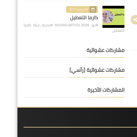
06 يوليو 2022
كارما التعطيل
#نور #NOORALBATOOL369 #مدربة_حياة كارما
التعطيل
مشاركات عشوائية
مشاركات عشوائية [رأسي]
المشاركات الأخيرة