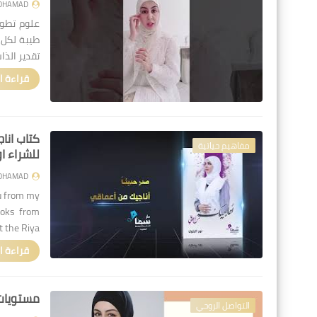
OHAMAD
علوم تطوي
طيبة لكل 
تقدير الذا
قراءة ا
مفاهيم حياتية
للشراء او
OHAMAD
ou from my
ooks from
 the Riya…
قراءة ا
مستويات
التواصل الروحي