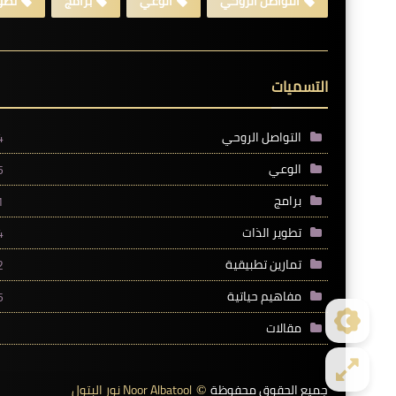
التواصل الروحي
الوعي
برامج
تطوي
التسميات
التواصل الروحي
4
الوعي
5
برامج
1
تطوير الذات
4
تمارين تطبيقية
2
مفاهيم حياتية
5
مقالات
جميع الحقوق محفوظة
Noor Albatool نور البتول
©