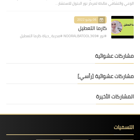
الوعي والتشافي مالكة لمركز نور البتول للاستشار…
06 يوليو 2022
كارما التعطيل
#نور #NOORALBATOOL369 #مدربة_حياة كارما التعطيل
مشاركات عشوائية
مشاركات عشوائية [رأسي]
المشاركات الأخيرة
التسميات