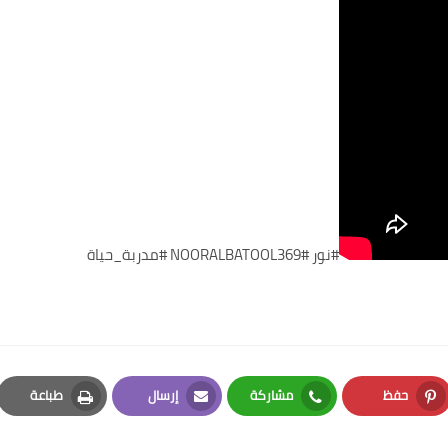
#نور #NOORALBATOOL369 #مدربة_حياة
حفظ
مشاركة
إرسال
طباعة
Print
Email
Whatsapp
Pinterest